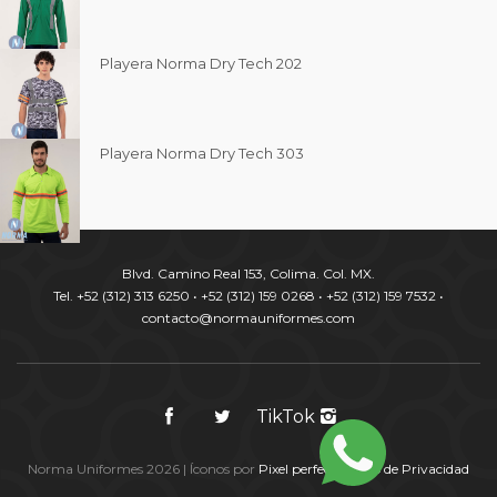
Playera Norma Dry Tech 202
Playera Norma Dry Tech 303
Blvd. Camino Real 153, Colima. Col. MX.
Tel. +52 (312) 313 6250 • +52 (312) 159 0268 • +52 (312) 159 7532 •
contacto@normauniformes.com
TikTok
Norma Uniformes 2026 | Íconos por
Pixel perfect
|
Aviso de Privacidad