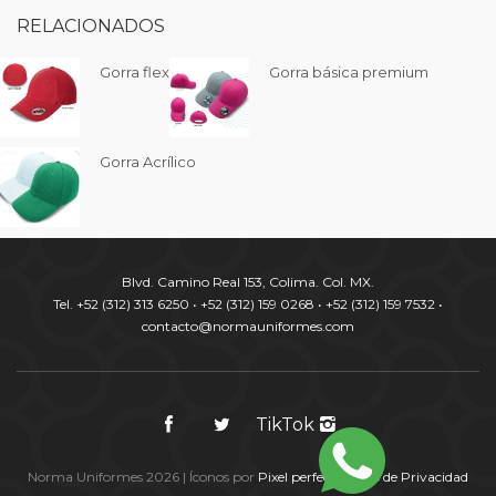
RELACIONADOS
Gorra flex
Gorra básica premium
Gorra Acrílico
Blvd. Camino Real 153, Colima. Col. MX.
Tel. +52 (312) 313 6250 • +52 (312) 159 0268 • +52 (312) 159 7532 •
contacto@normauniformes.com
TikTok
Norma Uniformes 2026 | Íconos por
Pixel perfect
|
Aviso de Privacidad