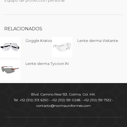
Equipo de protección personal
RELACIONADOS
Goggle Kratos
Lente derma Visitante
Lente derma Tycoon IN
Blvd. Camino Real 153, Colima. Col. MX.
Tel. +52 (312) 313 6250 • +52 (312) 159 0268 • +52 (312) 159 7532 •
contacto@normauniformes.com