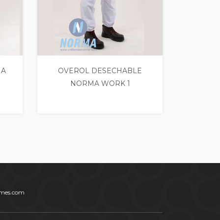
NA
OVEROL DESECHABLE
NORMA WORK 1
ormes.com