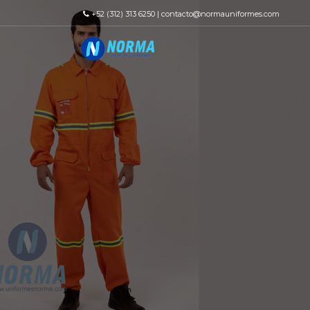
+52 (312) 313 6250 | contacto@normauniformes.com