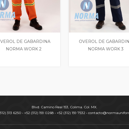
VEROL DE GABARDINA
OVEROL DE GABARDI
NORMA WORK 2
NORMA WORK 3
Blvd. Camino Real 153, Colima. Col. MX.
 (312) 313 6250 • +52 (312) 159 0268 • +52 (312) 159 7532 • contacto@normaunif